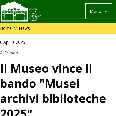
Salta
Menu
al
contenuto
principale
Breadcrumb
Home
News
6 Aprile 2025
Al Museo
Il Museo vince il
bando "Musei
archivi biblioteche
2025"