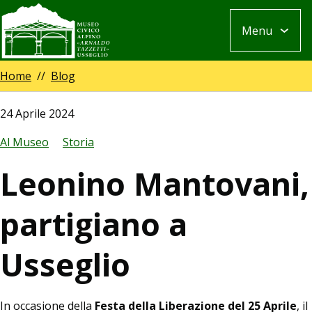
Salta
Menu
al
contenuto
principale
Breadcrumb
Home
Blog
24 Aprile 2024
Al Museo
Storia
Leonino Mantovani,
partigiano a
Usseglio
In occasione della
Festa della Liberazione del 25 Aprile
, il