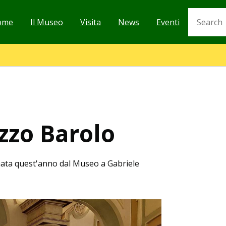
Cerca
vigazione
ome
Il Museo
Visita
News
Eventi
incipale
zzo Barolo
ata quest'anno dal Museo a Gabriele