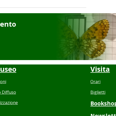
mento
Museo
Visita
ioni
Orari
 Diffuso
Biglietti
izzazione
Booksho
Newslett