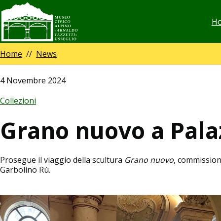
Salta
Na
H
al
pr
contenuto
principale
Breadcrumb
Home
News
4 Novembre 2024
Collezioni
Grano nuovo a Pala
Prosegue il viaggio della scultura
Grano nuovo
, commission
Garbolino Rù.
Image