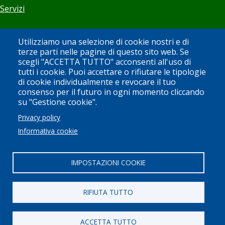
Servizi
Visita
Utilizziamo una selezione di cookie nostri e di
terze parti nelle pagine di questo sito web. Se
scegli "ACCETTA TUTTO" acconsenti all'uso di
Orari
tutti i cookie. Puoi accettare o rifiutare le tipologie
di cookie individualmente e revocare il tuo
Biglietti
consenso per il futuro in ogni momento cliccando
su "Gestione cookie".
Bookshop
Privacy policy
Newsletter
Informativa cookie
Sostieni il Museo
IMPOSTAZIONI COOKIE
Utilizzo spazi
RIFIUTA TUTTO
Area stampa
©
copyright
Museo Tazzetti 2026 | by
WebP.it
|
ACCETTA TUTTO