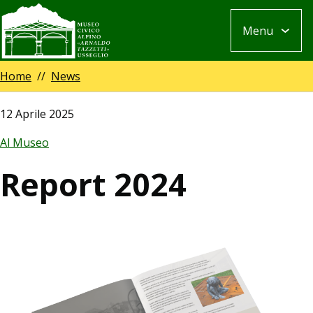
Salta
Menu
al
contenuto
principale
Breadcrumb
Home
News
12 Aprile 2025
Al Museo
Report 2024
Image