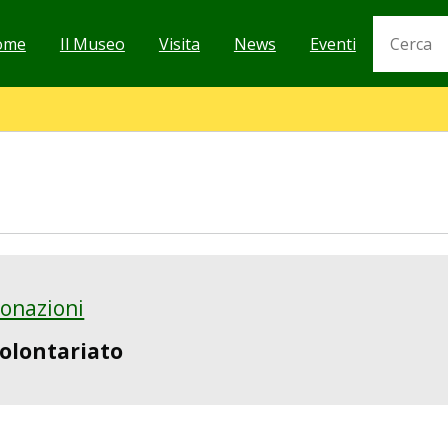
Cerca
vigazione
ome
Il Museo
Visita
News
Eventi
incipale
onazioni
olontariato